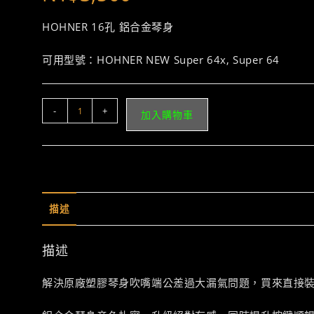
HOHNER 16孔 鋁合金琴身
可用型號：HOHNER NEW Super 64x, Super 64
HOHNER
-
+
加入購物車
16
孔
鋁
合
金
描述
琴
身
數
描述
量
解決原廠塑膠琴身吹嘴端公差過大漏氣問題，買來直接