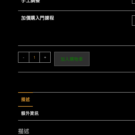
手工調整
加價購入門課程
JRD
-
+
加入購物車
EVO
-
0648s
數
量
描述
額外資訊
描述