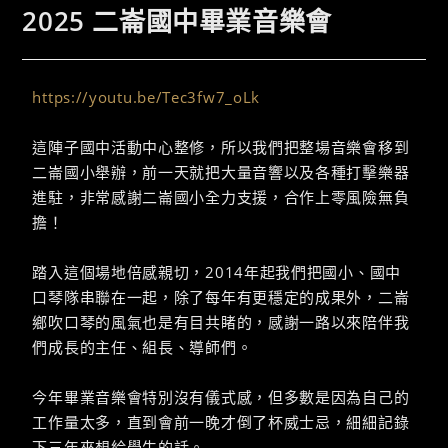
2025 二崙國中畢業音樂會
https://youtu.be/Tec3fw7_oLk
這陣子國中活動中心整修，所以我們把整場音樂會移到
二崙國小舉辦，前一天就把大量音響以及各種打擊樂器
進駐，非常感謝二崙國小全力支援，合作上零風險無負
擔！
踏入這個場地倍感親切，2014年起我們把國小、國中
口琴隊串聯在一起，除了每年有更穩定的成果外，二崙
鄉吹口琴的風氣也是有目共睹的，感謝一路以來陪伴我
們成長的主任、組長、導師們。
今年畢業音樂會特別沒有儀式感，但多數是因為自己的
工作量太多，直到會前一晚才倒了杯威士忌，細細記錄
下三年來想給學生的話。