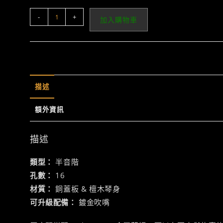
Laelaps
-
+
加入購物車
64
Stellar
數
量
描述
額外資訊
描述
類型：
半音階
孔數：
16
材質：
銅蓋板 & 檀木琴身
可升級配備：
鍍金吹嘴