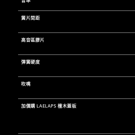
音準
簧片間距
高音區膠片
彈簧硬度
吹嘴
加價購 LAELAPS 檀木蓋板