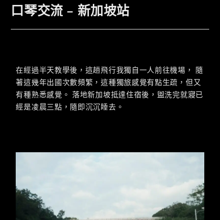
口琴交流 – 新加坡站
在經過半天教學後，這趟飛行我獨自一人前往機場， 隨
著這幾年出國次數頻繁，這種獨旅感覺有點生疏，但又
有種熟悉感覺。 落地新加坡抵達住宿後，盥洗完就寢已
經是凌晨三點，隨即沉沉睡去。