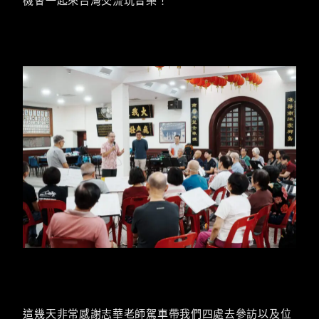
這幾天非常感謝志華老師駕車帶我們四處去參訪以及位